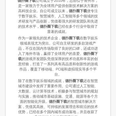
德扑圈下载
公司成立于2010年，总部位于青州市，
是一家致力于为全球用户提供创新技术解决方案的
高科技企业。自公司成立以来，
德扑圈下载
便专注
于数字娱乐、智慧城市、人工智能等多个领域的技
术研发与产品创新，凭借着强大的研发团队和先进
的技术水平，
德扑圈下载
已经在多个行业中取得了
显著的成就。
作为一家领先的技术企业，
德扑圈下载
在数字娱乐
领域表现尤为突出。公司自主研发的多款游戏产
品，不仅在国内市场取得了良好的口碑，还成功进
入了海外市场，赢得了全球用户的喜爱。
德扑圈下
载
的游戏开发团队凭借深厚的技术功底和丰富的创
意经验，打造了一系列具有高品质和创新性的游戏
作品，覆盖了移动端、PC端和虚拟现实等多个平
台。
除了在数字娱乐领域的成就，
德扑圈下载
还在智慧
城市建设中发挥了重要作用。公司通过人工智能、
大数据、云计算等技术，积极参与智慧城市的规划
与实施，推动城市基础设施、交通、能源等各个方
面的智能化升级。
德扑圈下载
的智慧城市解决方
案，凭借其高效、可持续的发展理念和前沿的技术
优势，已经在多个国内城市成功落地，并且收获了