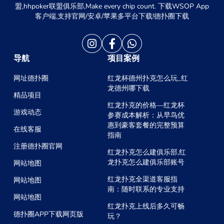
苹果ISO下载APP下载网址是多少✔全站,全称:德扑圈联
盟,hhpoker联盟俱乐部,Make every chip count. 下载WSOP App
客户端,支持官网/安卓/苹果多平台下载!德扑圈下载
导航
项目案例
网址德扑圈
红龙杯德州扑克怎么玩_红
龙德州哪下载
精品项目
红龙扑克的价格—红龙杯
游戏动态
参赛成本解析：从早鸟优
惠到豪客套餐的完整预算
在线客服
指南
注册德扑圈官网
红龙扑克怎么建俱乐部,红
龙扑克怎么建俱乐部账号
网站地图
红龙扑克全渠道客服指
网站地图
南：随时联系的专业支持
网站地图
红龙扑克上线后多久可畅